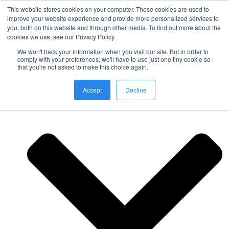
This website stores cookies on your computer. These cookies are used to
improve your website experience and provide more personalized services to
you, both on this website and through other media. To find out more about the
Nordic Sports Reutlingen
cookies we use, see our Privacy Policy.
outdoor ist in
We won't track your information when you visit our site. But in order to
Navigation umschalten
comply with your preferences, we'll have to use just one tiny cookie so
that you're not asked to make this choice again.
Fitness
Accept
Decline