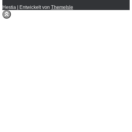
Hestia | Entwickelt von
ThemeIsle
0
Share on LinkedIn