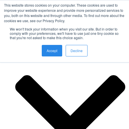
This website stores cookies on your computer. These cookies are used to
improve your website experience and provide more personalized services to
you, both on this website and through other media. To find out more about the
Nordic Sports Reutlingen
cookies we use, see our Privacy Policy.
outdoor ist in
We won't track your information when you visit our site. But in order to
Navigation umschalten
comply with your preferences, we'll have to use just one tiny cookie so
that you're not asked to make this choice again.
Fitness
Accept
Decline