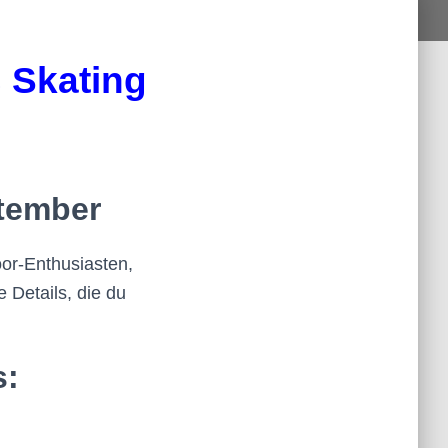
 Skating
ptember
oor-Enthusiasten,
 Details, die du
s: