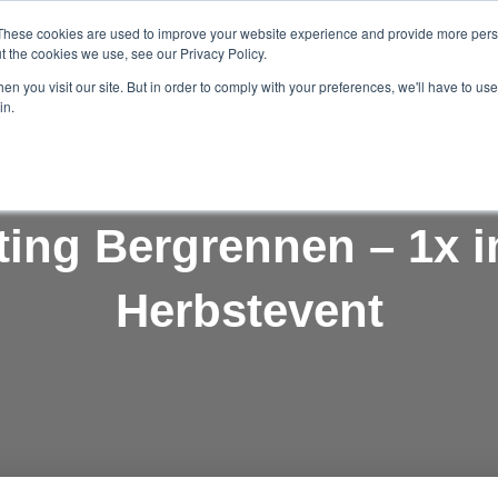
These cookies are used to improve your website experience and provide more perso
FITNESS
SERVICE
t the cookies we use, see our Privacy Policy.
n you visit our site. But in order to comply with your preferences, we'll have to use 
in.
ting Bergrennen – 1x i
Herbstevent