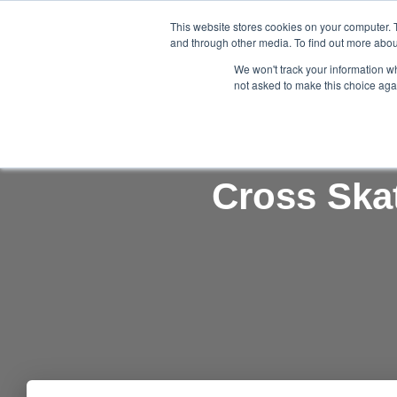
Nordic Sports Reutlingen
This website stores cookies on your computer. 
and through other media. To find out more abou
outdoor ist in
We won't track your information whe
not asked to make this choice aga
Cross Ska