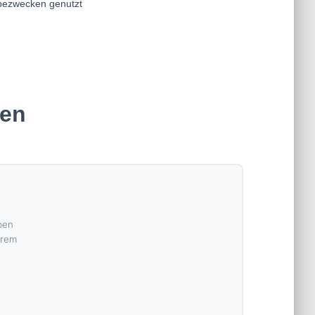
nen
ben
erem