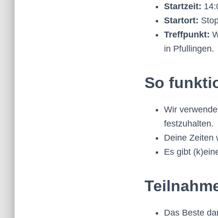
Startzeit:
14:
Startort:
Stop
Treffpunkt:
W
in Pfullingen.
So funktio
Wir verwende
festzuhalten.
Deine Zeiten 
Es gibt (k)ein
Teilnahm
Das Beste dar