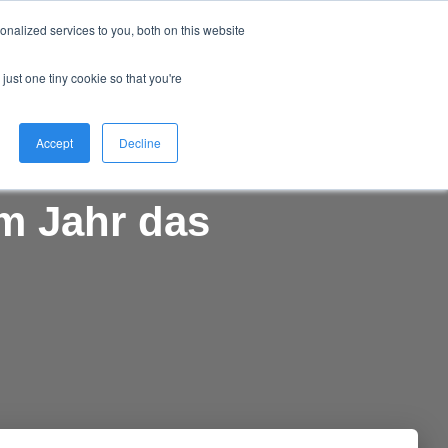
nalized services to you, both on this website
NEWS
COMMUNITY
EVENTS
just one tiny cookie so that you're
Accept
Decline
m Jahr das