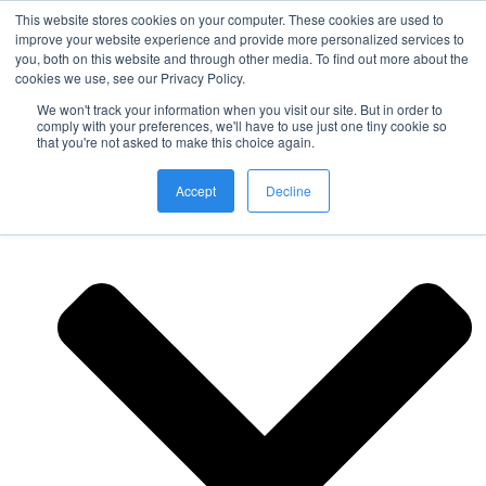
This website stores cookies on your computer. These cookies are used to
improve your website experience and provide more personalized services to
you, both on this website and through other media. To find out more about the
Nordic Sports Reutlingen
cookies we use, see our Privacy Policy.
outdoor ist in
We won't track your information when you visit our site. But in order to
Navigation umschalten
comply with your preferences, we'll have to use just one tiny cookie so
that you're not asked to make this choice again.
Fitness
Accept
Decline