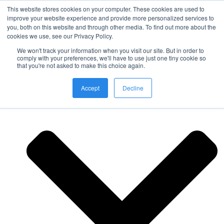
This website stores cookies on your computer. These cookies are used to
improve your website experience and provide more personalized services to
you, both on this website and through other media. To find out more about the
Nordic Sports Reutlingen
cookies we use, see our Privacy Policy.
outdoor ist in
We won't track your information when you visit our site. But in order to
Navigation umschalten
comply with your preferences, we'll have to use just one tiny cookie so
that you're not asked to make this choice again.
Fitness
Accept
Decline