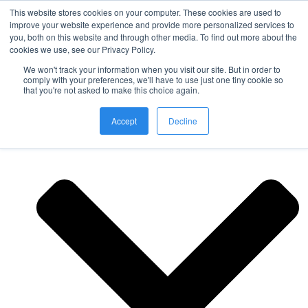
This website stores cookies on your computer. These cookies are used to
improve your website experience and provide more personalized services to
you, both on this website and through other media. To find out more about the
Nordic Sports Reutlingen
cookies we use, see our Privacy Policy.
outdoor ist in
We won't track your information when you visit our site. But in order to
Navigation umschalten
comply with your preferences, we'll have to use just one tiny cookie so
that you're not asked to make this choice again.
Fitness
Accept
Decline