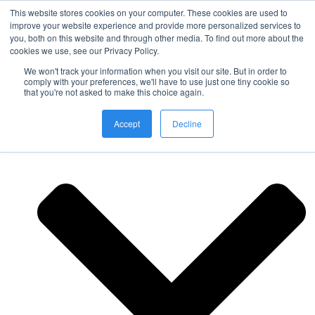
This website stores cookies on your computer. These cookies are used to
improve your website experience and provide more personalized services to
you, both on this website and through other media. To find out more about the
Nordic Sports Reutlingen
cookies we use, see our Privacy Policy.
outdoor ist in
We won't track your information when you visit our site. But in order to
Navigation umschalten
comply with your preferences, we'll have to use just one tiny cookie so
that you're not asked to make this choice again.
Fitness
Accept
Decline