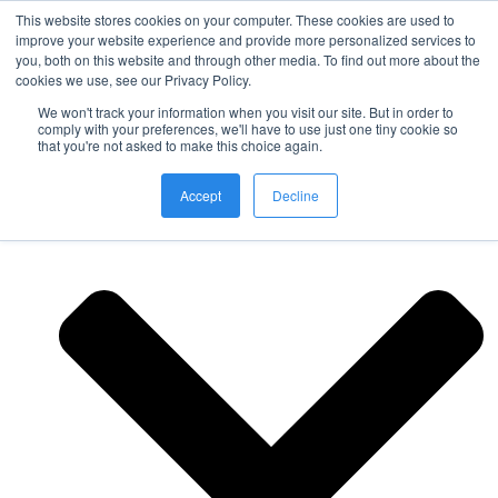
This website stores cookies on your computer. These cookies are used to
improve your website experience and provide more personalized services to
you, both on this website and through other media. To find out more about the
Nordic Sports Reutlingen
cookies we use, see our Privacy Policy.
outdoor ist in
We won't track your information when you visit our site. But in order to
Navigation umschalten
comply with your preferences, we'll have to use just one tiny cookie so
that you're not asked to make this choice again.
Fitness
Accept
Decline