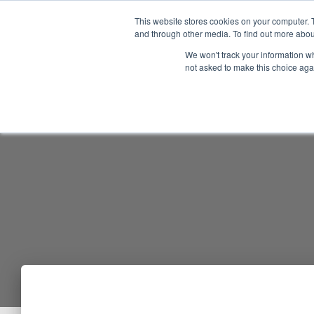
Nordic Sports Reutlingen
This website stores cookies on your computer. 
and through other media. To find out more abou
outdoor ist in
We won't track your information whe
not asked to make this choice aga