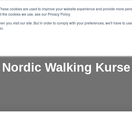
These cookies are used to improve your website experience and provide more perso
FITNESS
SERVICE
t the cookies we use, see our Privacy Policy.
n you visit our site. But in order to comply with your preferences, we'll have to use 
in.
Nordic Walking Kurse