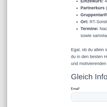
Einzelkurs:
4
Partnerkurs
(
Gruppentarif
Ort:
RT-Sonde
Termine:
Nach
sowie samsta
Egal, ob du allein
du in den besten H
und motivierende
Gleich Inf