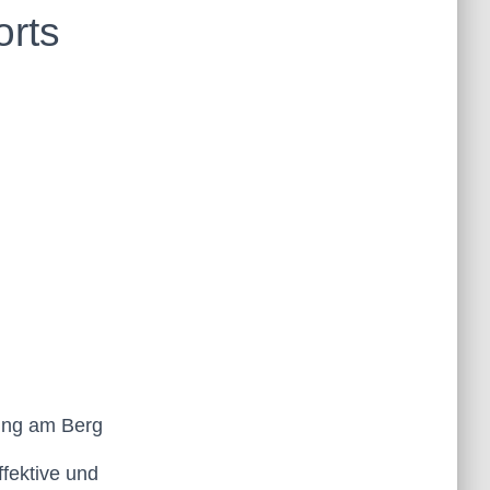
orts
ing am Berg
ffektive und