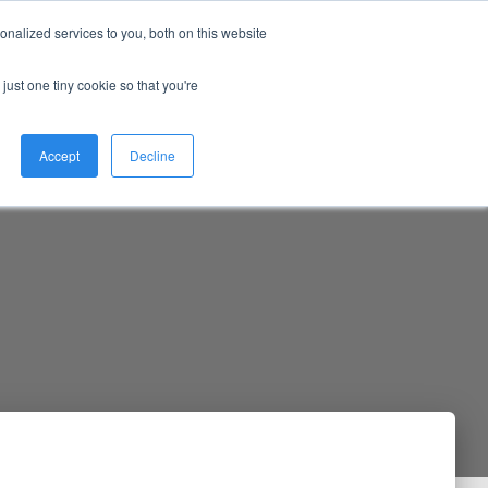
nalized services to you, both on this website
NEWS
COMMUNITY
EVENTS
just one tiny cookie so that you're
Accept
Decline