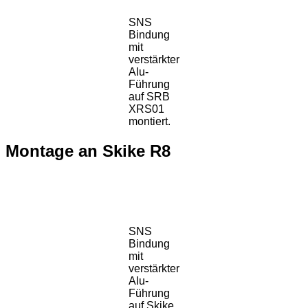
SNS
Bindung
mit
verstärkter
Alu-
Führung
auf SRB
XRS01
montiert.
Montage an Skike R8
SNS
Bindung
mit
verstärkter
Alu-
Führung
auf Skike