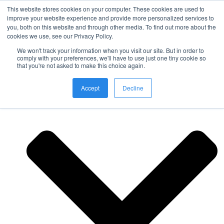
This website stores cookies on your computer. These cookies are used to
improve your website experience and provide more personalized services to
you, both on this website and through other media. To find out more about the
Nordic Sports Reutlingen
cookies we use, see our Privacy Policy.
outdoor ist in
We won't track your information when you visit our site. But in order to
Navigation umschalten
comply with your preferences, we'll have to use just one tiny cookie so
that you're not asked to make this choice again.
Fitness
Accept
Decline