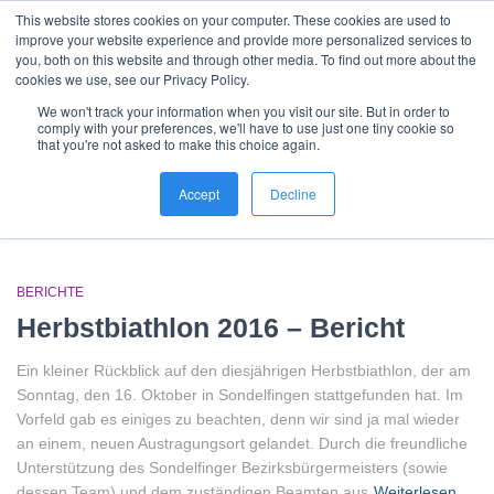
This website stores cookies on your computer. These cookies are used to
Nordic Sports Reutlingen
improve your website experience and provide more personalized services to
outdoor ist in
NAVIG
you, both on this website and through other media. To find out more about the
UMSC
cookies we use, see our Privacy Policy.
We won't track your information when you visit our site. But in order to
comply with your preferences, we'll have to use just one tiny cookie so
that you're not asked to make this choice again.
nordic walking
Accept
Decline
BERICHTE
Herbstbiathlon 2016 – Bericht
Ein kleiner Rückblick auf den diesjährigen Herbstbiathlon, der am
Sonntag, den 16. Oktober in Sondelfingen stattgefunden hat. Im
Vorfeld gab es einiges zu beachten, denn wir sind ja mal wieder
an einem, neuen Austragungsort gelandet. Durch die freundliche
Unterstützung des Sondelfinger Bezirksbürgermeisters (sowie
dessen Team) und dem zuständigen Beamten aus
Weiterlesen