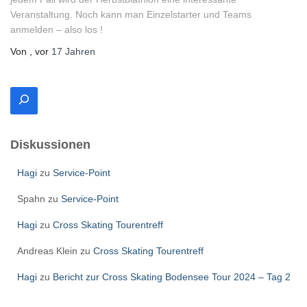
Veranstaltung. Noch kann man Einzelstarter und Teams
anmelden – also los !
Von
, vor
17 Jahren
S
u
c
h
Diskussionen
e
n
Hagi
zu
Service-Point
Spahn
zu
Service-Point
Hagi
zu
Cross Skating Tourentreff
Andreas Klein
zu
Cross Skating Tourentreff
Hagi
zu
Bericht zur Cross Skating Bodensee Tour 2024 – Tag 2