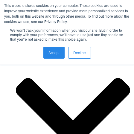
This website stores cookies on your computer. These cookies are used to
improve your website experience and provide more personalized services to
you, both on this website and through other media. To find out more about the
Nordic Sports Reutlingen
cookies we use, see our Privacy Policy.
outdoor ist in
We won't track your information when you visit our site. But in order to
Navigation umschalten
comply with your preferences, we'll have to use just one tiny cookie so
that you're not asked to make this choice again.
Fitness
Accept
Decline