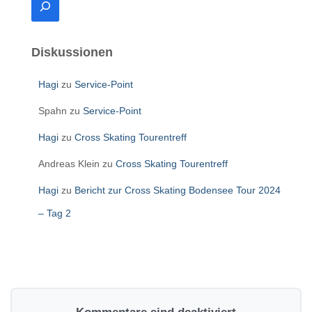
S
u
c
h
Diskussionen
e
n
Hagi
zu
Service-Point
Spahn
zu
Service-Point
Hagi
zu
Cross Skating Tourentreff
Andreas Klein
zu
Cross Skating Tourentreff
Hagi
zu
Bericht zur Cross Skating Bodensee Tour 2024
– Tag 2