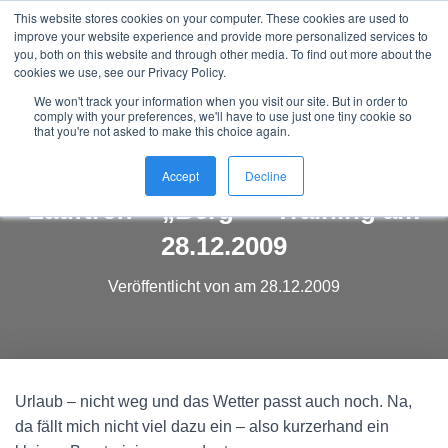
This website stores cookies on your computer. These cookies are used to
Nordic Sports Reutlingen
improve your website experience and provide more personalized services to
outdoor ist in
N
you, both on this website and through other media. To find out more about the
A
cookies we use, see our Privacy Policy.
V
We won't track your information when you visit our site. But in order to
I
comply with your preferences, we'll have to use just one tiny cookie so
G
that you're not asked to make this choice again.
Cross Skating Lauftreff
A
T
28.12.2009 Cross Skating
Accept
Decline
I
O
Lauftreff – „Berg“ – Training am
N
28.12.2009
U
M
S
Veröffentlicht von
am
28.12.2009
C
H
A
L
T
E
Urlaub – nicht weg und das Wetter passt auch noch. Na,
N
da fällt mich nicht viel dazu ein – also kurzerhand ein