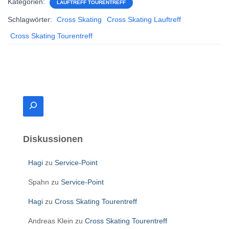
Kategorien:
LAUFTREFF TOURENTREFF
Schlagwörter:
Cross Skating
Cross Skating Lauftreff
Cross Skating Tourentreff
S
u
c
h
Diskussionen
e
n
Hagi
zu
Service-Point
Spahn
zu
Service-Point
Hagi
zu
Cross Skating Tourentreff
Andreas Klein
zu
Cross Skating Tourentreff