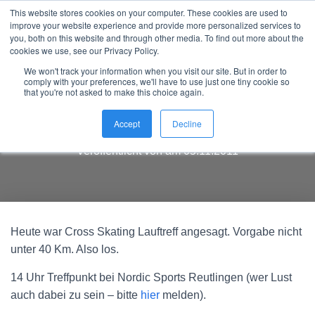
This website stores cookies on your computer. These cookies are used to
Nordic Sports Reutlingen
improve your website experience and provide more personalized services to
outdoor ist in
N
you, both on this website and through other media. To find out more about the
A
cookies we use, see our Privacy Policy.
V
We won't track your information when you visit our site. But in order to
I
comply with your preferences, we'll have to use just one tiny cookie so
G
that you're not asked to make this choice again.
Cross Skating Lauftreff 40 km
A
T
Cross Skating Lauftreff – 40 Km
Accept
Decline
I
O
Veröffentlicht von
am
05.11.2011
N
U
M
S
C
H
Heute war Cross Skating Lauftreff angesagt. Vorgabe nicht
A
unter 40 Km. Also los.
L
T
E
14 Uhr Treffpunkt bei Nordic Sports Reutlingen (wer Lust
N
auch dabei zu sein – bitte
hier
melden).