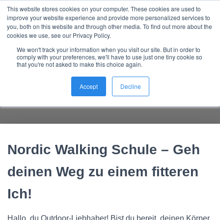
This website stores cookies on your computer. These cookies are used to
Nordic Sports Reutlingen
improve your website experience and provide more personalized services to
outdoor ist in
NAVI
you, both on this website and through other media. To find out more about the
cookies we use, see our Privacy Policy.
We won't track your information when you visit our site. But in order to
comply with your preferences, we'll have to use just one tiny cookie so
that you're not asked to make this choice again.
Nordic Walking Schule – ein
Vorteil der Natur – 5 Argumente
Accept
Decline
Nordic Walking Schule – Geh
deinen Weg zu einem fitteren
Ich!
Hallo, du Outdoor-Liebhaber! Bist du bereit, deinen Körper