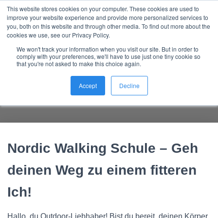
This website stores cookies on your computer. These cookies are used to
Nordic Sports Reutlingen
improve your website experience and provide more personalized services to
outdoor ist in
N
you, both on this website and through other media. To find out more about the
A
cookies we use, see our Privacy Policy.
V
We won't track your information when you visit our site. But in order to
I
comply with your preferences, we'll have to use just one tiny cookie so
G
that you're not asked to make this choice again.
Nordic Walking Schule – ein
A
T
Vorteil der Natur – 5 Argumente
Accept
Decline
I
O
N
U
M
S
Nordic Walking Schule – Geh
C
H
A
deinen Weg zu einem fitteren
L
T
Ich!
E
N
Hallo, du Outdoor-Liebhaber! Bist du bereit, deinen Körper