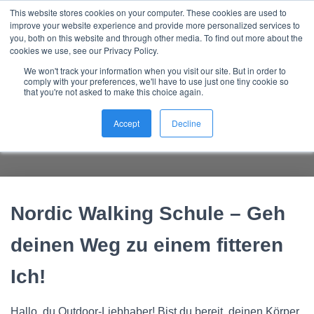
This website stores cookies on your computer. These cookies are used to
Nordic Sports Reutlingen
improve your website experience and provide more personalized services to
outdoor ist in
N
you, both on this website and through other media. To find out more about the
A
cookies we use, see our Privacy Policy.
V
We won't track your information when you visit our site. But in order to
I
comply with your preferences, we'll have to use just one tiny cookie so
G
that you're not asked to make this choice again.
Nordic Walking Schule – ein
A
T
Vorteil der Natur – 5 Argumente
Accept
Decline
I
O
N
U
M
S
Nordic Walking Schule – Geh
C
H
A
deinen Weg zu einem fitteren
L
T
Ich!
E
N
Hallo, du Outdoor-Liebhaber! Bist du bereit, deinen Körper