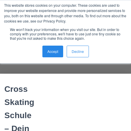
This website stores cookies on your computer. These cookies are used to
Nordic Sports Reutlingen
improve your website experience and provide more personalized services to
outdoor ist in
N
you, both on this website and through other media. To find out more about the
A
cookies we use, see our Privacy Policy.
V
We won't track your information when you visit our site. But in order to
I
comply with your preferences, we'll have to use just one tiny cookie so
G
that you're not asked to make this choice again.
Cross Skating Schule – sofort
A
T
Ergebnisse
Accept
Decline
I
O
N
U
M
S
Cross
C
H
A
Skating
L
T
Schule
E
N
– Dein