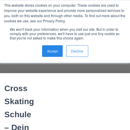
This website stores cookies on your computer. These cookies are used to
Nordic Sports Reutlingen
improve your website experience and provide more personalized services to
outdoor ist in
NAVI
you, both on this website and through other media. To find out more about the
cookies we use, see our Privacy Policy.
We won't track your information when you visit our site. But in order to
comply with your preferences, we'll have to use just one tiny cookie so
that you're not asked to make this choice again.
Cross Skating Schule – sofort
Ergebnisse
Accept
Decline
Cross
Skating
Schule
– Dein