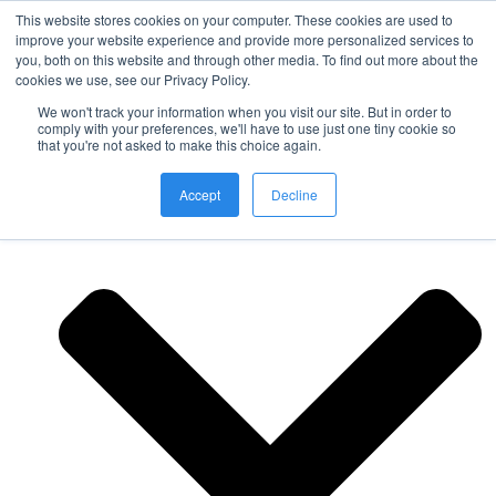
This website stores cookies on your computer. These cookies are used to
improve your website experience and provide more personalized services to
you, both on this website and through other media. To find out more about the
Nordic Sports Reutlingen
cookies we use, see our Privacy Policy.
outdoor ist in
We won't track your information when you visit our site. But in order to
Navigation umschalten
comply with your preferences, we'll have to use just one tiny cookie so
that you're not asked to make this choice again.
Fitness
Accept
Decline